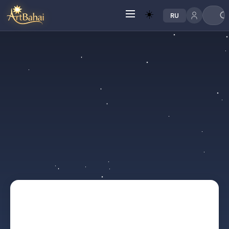
☀️
RU
Вход