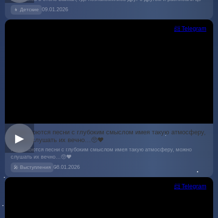
09.01.2026
👧 Детские
📨 Telegram
Когда поются песни с глубоким смыслом имея такую атмосферу,
▶
можно слушать их вечно…🥺❤️
Когда поются песни с глубоким смыслом имея такую атмосферу, можно
слушать их вечно…🥺❤️
08.01.2026
🎤 Выступления
📨 Telegram