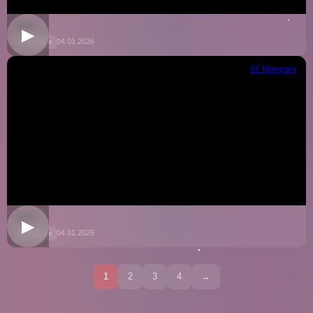
5030
▶
04.01.2026
📁 Другое
📨 Telegram
5033
▶
04.01.2026
📁 Другое
1
2
3
4
→