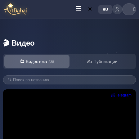
☀️
RU
🎬 Видео
📺 Видеотека
✍️ Публикации
238
📨 Telegram