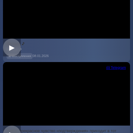
Музыка 🎵
▶
Музыка 🎵
08.01.2026
🎤 Выступления
📨 Telegram
Самое прекрасное чувство «подтверждения» приходит в тот