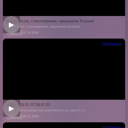
Владивосток, стихотворение, написанное Ксюшей.
▶
Владивосток, стихотворение, написанное Ксюшей.
07.01.2026
📁 Другое
📨 Telegram
video 2026 01 07 09 07 01
▶
Казань. Интенсивная компания Института, книги 5 и 1.
06.01.2026
📁 Другое
📨 Telegram