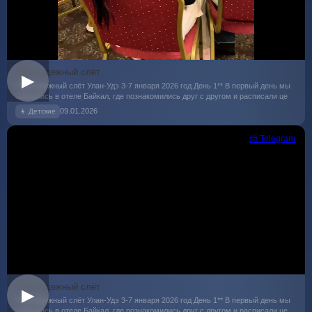
**Молодежный слёт
▶
**Молодежный слёт Улан-Удэ 3-7 января 2026 год День 1** В первый день мы
собрались в отеле Байкал, где познакомились друг с другом и расписали це
09.01.2026
👧 Детские
📨 Telegram
**Молодежный слёт
▶
**Молодежный слёт Улан-Удэ 3-7 января 2026 год День 1** В первый день мы
собрались в отеле Байкал, где познакомились друг с другом и расписали це