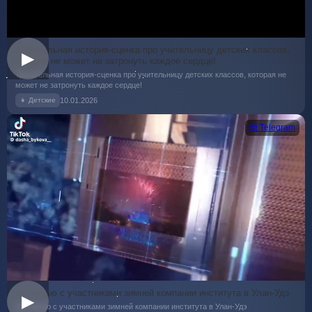
Трогательная история-сценка про учительницу детских классов,
▶
которая не может не затронуть каждое сердце!
Трогательная история-сценка про учительницу детских классов, которая не
может не затронуть каждое сердце!
10.01.2026
👧 Детские
📨 Telegram
Интервью с участниками зимней компании института в Улан-Удэ
▶
Интервью с участниками зимней компании института в Улан-Удэ