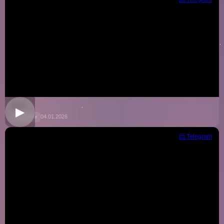
5032
▶
04.01.2026
📁 Другое
📨 Telegram