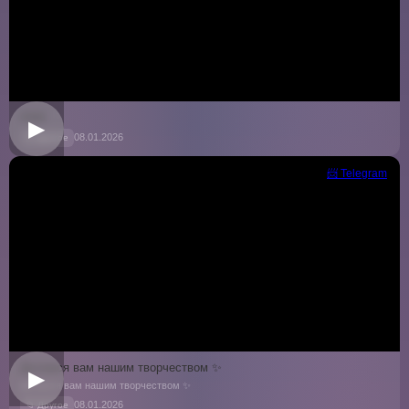
9366
▶
08.01.2026
📁 Другое
📨 Telegram
Делимся вам нашим творчеством ✨
▶
Делимся вам нашим творчеством ✨
08.01.2026
📁 Другое