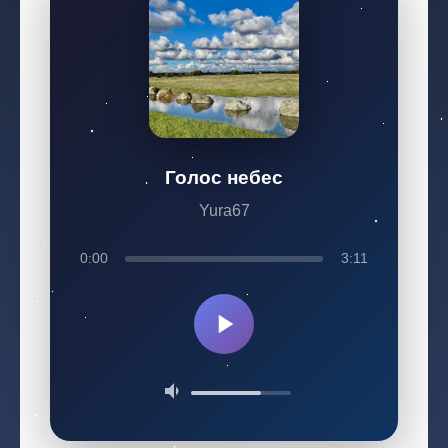
Голос небес
Yura67
0:00
3:11