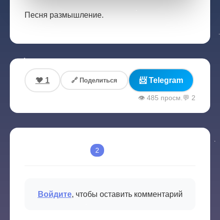
Песня размышление.
❤️ 1
📨 Telegram
🔗 Поделиться
👁️ 485 просм.
💬
2
Комментарии
2
Войдите
, чтобы оставить комментарий