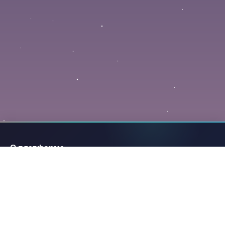
О платформе
ArtBahai.ru - социальная платформа для творчества
сообщества Бахаи
Разделы
Помощь
Главная
О проекте