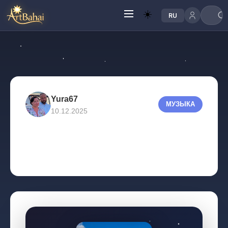
☀️
RU
Yura67
МУЗЫКА
10.12.2025
Голос небес