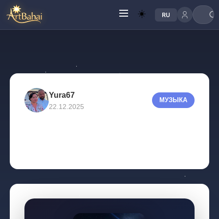
☀️
RU
Yura67
МУЗЫКА
22.12.2025
Когда в дуще твоей..