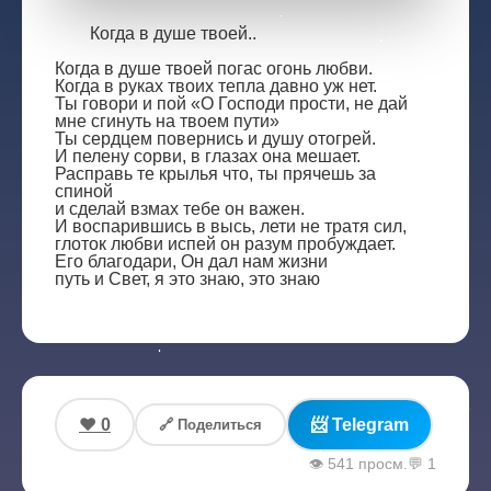
Когда в душе твоей..
Когда в душе твоей погас огонь любви.
Когда в руках твоих тепла давно уж нет.
Ты говори и пой «О Господи прости, не дай
мне сгинуть на твоем пути»
Ты сердцем повернись и душу отогрей.
И пелену сорви, в глазах она мешает.
Расправь те крылья что, ты прячешь за
спиной
и сделай взмах тебе он важен.
И воспарившись в высь, лети не тратя сил,
глоток любви испей он разум пробуждает.
Его благодари, Он дал нам жизни
путь и Свет, я это знаю, это знаю
❤️ 0
📨 Telegram
🔗 Поделиться
👁️ 541 просм.
💬
1