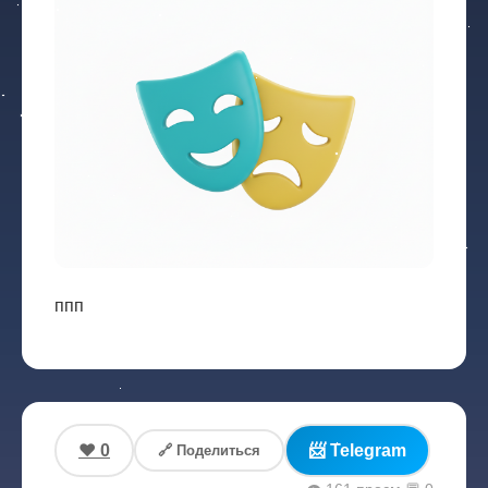
ппп
❤️ 0
📨 Telegram
🔗 Поделиться